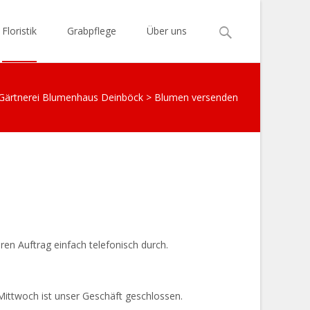
Search
Floristik
Grabpflege
Über uns
for:
Gärtnerei Blumenhaus Deinböck
>
Blumen versenden
en Auftrag einfach telefonisch durch.
Mittwoch ist unser Geschäft geschlossen.