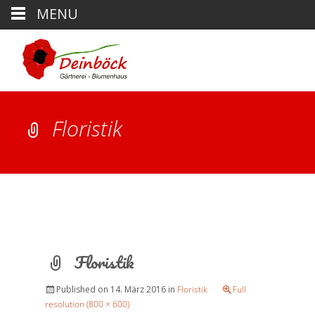
MENU
Floristik
Floristik
Published on
14. März 2016
in
Floristik
Full
resolution (800 × 600)