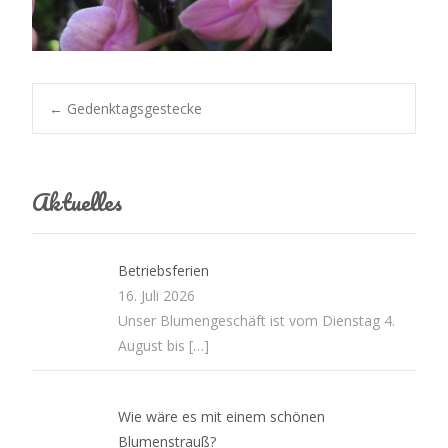
Post
←
Gedenktagsgestecke
navigation
Aktuelles
Betriebsferien
16. Juli 2026
Unser Blumengeschäft ist vom Dienstag 4.
August bis
[…]
Wie wäre es mit einem schönen
Blumenstrauß?