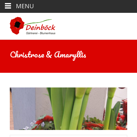
MENU
Christrose & Amaryllis