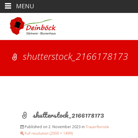
MENU
shutterstock_2166178173
shutterstock_2166178173
Published on
2. November 2023
in
Trauerfloristik
Full resolution (2000 × 1499)