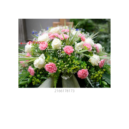
←
Previous
2166178173