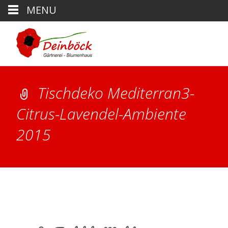
MENU
Tischdeko Mediterran3-
Citrus-Lavendel-Ambiente
2015